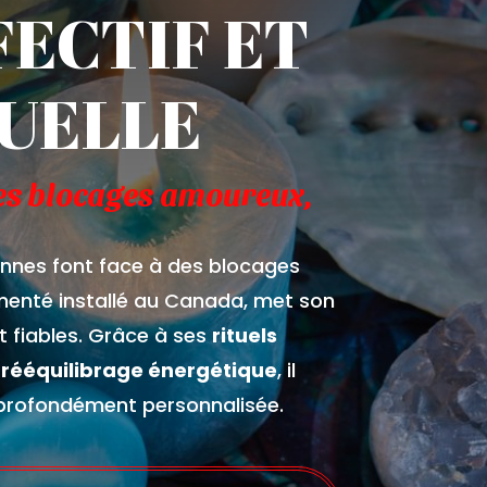
FECTIF ET
UELLE
es blocages amoureux,
onnes font face à des blocages
rimenté installé au Canada, met son
t fiables. Grâce à ses
rituels
n
rééquilibrage énergétique
, il
 profondément personnalisée.