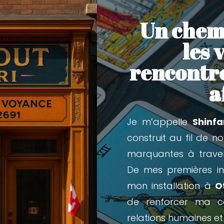
Un chem
les 
rencontre
a
Je m’appelle
Shinfa
construit au fil de 
marquantes à travers
De mes premières init
mon installation à
O
de renforcer ma c
relations humaines et 