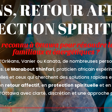
S, RETOUR AF
ECTION SPIRIT
 reconnu à Ottawa pour résoudre l
familiaux et énergétiques ?
 d’Orléans, Vanier ou Kanata, de nombreuses pers
s. Le
Marabout Shinfari
, praticien africain expé
elles et ceux qui cherchent des solutions rapides e
 en
retour affectif
, en
protection spirituelle
et e
Ottawa avec clarté, discrétion et une approche