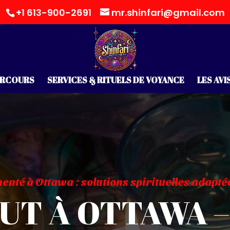
+1 613-900-2691
mr.shinfari@gmail.com
ARCOURS
SERVICES & RITUELS DE VOYANCE
LES AVI
té à Ottawa : solutions spirituelles adaptée
T À OTTAWA –