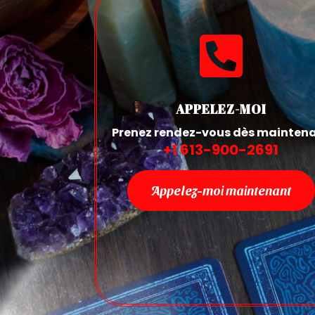

APPELEZ-MOI
Prenez rendez-vous dès mainten
+1 613-900-2691
Appelez-moi maintenant