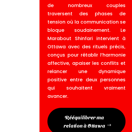
de nombreux couples
traversent des phases de
tension où la communication se
bloque soudainement. Le
Marabout Shinfari intervient à
Ottawa avec des rituels précis,
conçus pour rétablir l’harmonie
affective, apaiser les conflits et
relancer une dynamique
positive entre deux personnes
qui souhaitent vraiment
avancer.
Rééquilibrer ma
relation à Ottawa